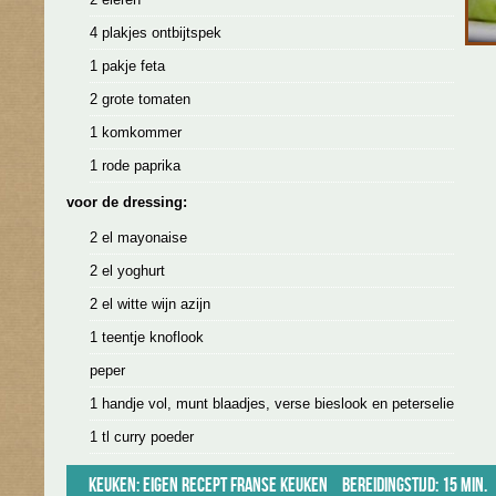
4 plakjes ontbijtspek
1 pakje feta
2 grote tomaten
1 komkommer
1 rode paprika
voor de dressing:
2 el mayonaise
2 el yoghurt
2 el witte wijn azijn
1 teentje knoflook
peper
1 handje vol, munt blaadjes, verse bieslook en peterselie
1 tl curry poeder
Keuken:
Eigen recept
Franse keuken
Bereidingstijd: 15 min.