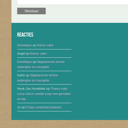
Reacties
Dominique
op
Kokos cake
Angel
op
Kokos cake
Dominique
op
Vegetarische terrine
aubergine en courgette
Ineke
op
Vegetarische terrine
aubergine en courgette
Henk-Jan Hondelink
op
Thaise rode
curry kokos noedel soep met garnalen
en kip
Jo
op
Crispy smashed potatoes