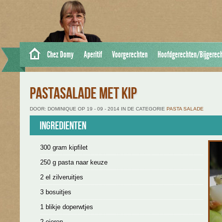
Chez Domy
Aperitif
Voorgerechten
Hoofdgerechten/Bijgerec
PASTASALADE MET KIP
DOOR: DOMINIQUE OP 19 - 09 - 2014 IN DE CATEGORIE
PASTA SALADE
Ingredienten
300 gram kipfilet
250 g pasta naar keuze
2 el zilveruitjes
3 bosuitjes
1 blikje doperwtjes
2 eieren