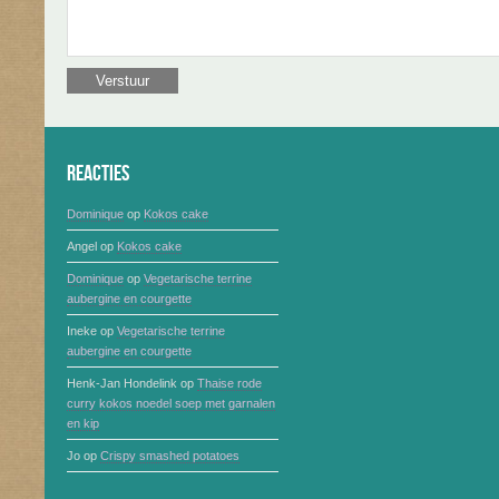
Reacties
Dominique
op
Kokos cake
Angel
op
Kokos cake
Dominique
op
Vegetarische terrine
aubergine en courgette
Ineke
op
Vegetarische terrine
aubergine en courgette
Henk-Jan Hondelink
op
Thaise rode
curry kokos noedel soep met garnalen
en kip
Jo
op
Crispy smashed potatoes