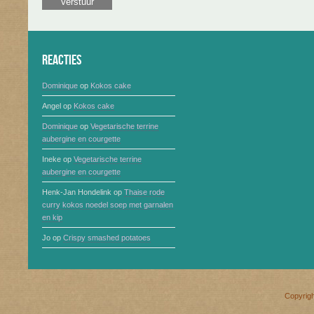
Reacties
Dominique
op
Kokos cake
Angel
op
Kokos cake
Dominique
op
Vegetarische terrine
aubergine en courgette
Ineke
op
Vegetarische terrine
aubergine en courgette
Henk-Jan Hondelink
op
Thaise rode
curry kokos noedel soep met garnalen
en kip
Jo
op
Crispy smashed potatoes
Copyrig