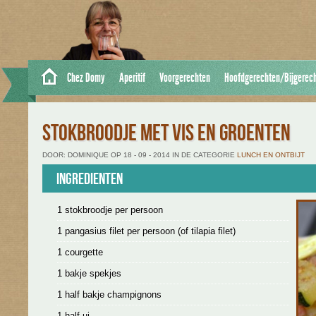
Chez Domy
Aperitif
Voorgerechten
Hoofdgerechten/Bijgerec
STOKBROODJE MET VIS EN GROENTEN
DOOR: DOMINIQUE OP 18 - 09 - 2014 IN DE CATEGORIE
LUNCH EN ONTBIJT
Ingredienten
1 stokbroodje per persoon
1 pangasius filet per persoon (of tilapia filet)
1 courgette
1 bakje spekjes
1 half bakje champignons
1 half ui