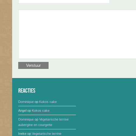
Reacties
Dominique
op
Kokos cake
Angel
op
Kokos cake
Dominique
op
Vegetarische terrine
aubergine en courgette
Ineke
op
Vegetarische terrine