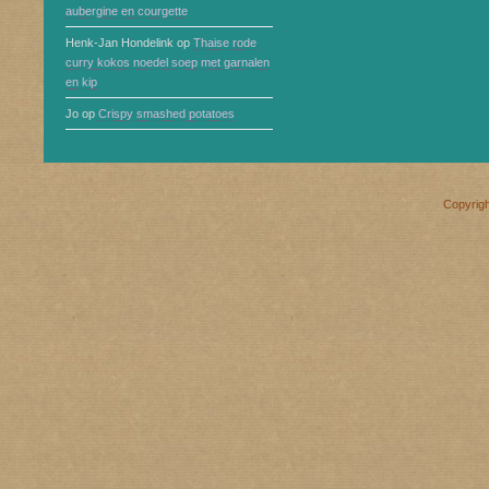
aubergine en courgette
Henk-Jan Hondelink
op
Thaise rode
curry kokos noedel soep met garnalen
en kip
Jo
op
Crispy smashed potatoes
Copyrig