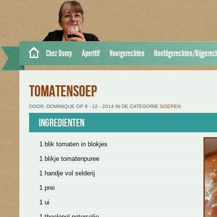
Chez Domy
Aperitif
Voorgerechten
Hoofdgerechten/Bijgerec
TOMATENSOEP
DOOR: DOMINIQUE OP 8 - 12 - 2014 IN DE CATEGORIE
SOEPEN
Ingredienten
1 blik tomaten in blokjes
1 blikje tomatenpuree
1 handje vol selderij
1 prei
1 ui
1 theelepel peterselie