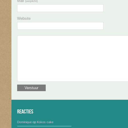
Mail
(verplicht)
Website
Reacties
Dominique
op
Kokos cake