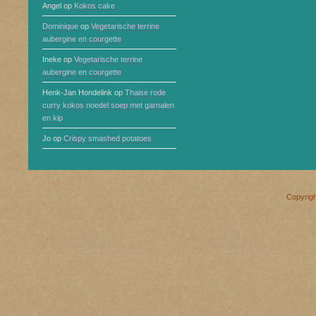
Angel
op
Kokos cake
Dominique
op
Vegetarische terrine
aubergine en courgette
Ineke
op
Vegetarische terrine
aubergine en courgette
Henk-Jan Hondelink
op
Thaise rode
curry kokos noedel soep met garnalen
en kip
Jo
op
Crispy smashed potatoes
Copyrig