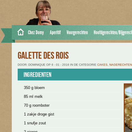
Chez Domy
Aperitif
Voorgerechten
Hoofdgerechten/Bijgerec
GALETTE DES ROIS
DOOR: DOMINIQUE OP 6 - 01 - 2016 IN DE CATEGORIE
CAKES
,
NAGERECHTEN
Ingredienten
350 g bloem
85 ml melk
70 g roomboter
1 zakje droge gist
1 snufje zout
2 eieren