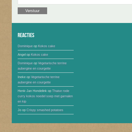
Reacties
Dominique
op
Kokos cake
Angel
op
Kokos cake
Dominique
op
Vegetarische terrine
aubergine en courgette
Ineke
op
Vegetarische terrine
aubergine en courgette
Henk-Jan Hondelink
op
Thaise rode
curry kokos noedel soep met garnalen
en kip
Jo
op
Crispy smashed potatoes