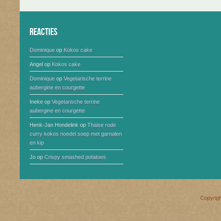
Reacties
Dominique
op
Kokos cake
Angel
op
Kokos cake
Dominique
op
Vegetarische terrine
aubergine en courgette
Ineke
op
Vegetarische terrine
aubergine en courgette
Henk-Jan Hondelink
op
Thaise rode
curry kokos noedel soep met garnalen
en kip
Jo
op
Crispy smashed potatoes
Copyrig