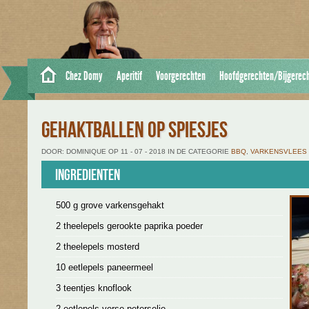
Chez Domy
Aperitif
Voorgerechten
Hoofdgerechten/Bijgerec
GEHAKTBALLEN OP SPIESJES
DOOR: DOMINIQUE OP 11 - 07 - 2018 IN DE CATEGORIE
BBQ
,
VARKENSVLEES
Ingredienten
500 g grove varkensgehakt
2 theelepels gerookte paprika poeder
2 theelepels mosterd
10 eetlepels paneermeel
3 teentjes knoflook
2 eetlepels verse peterselie