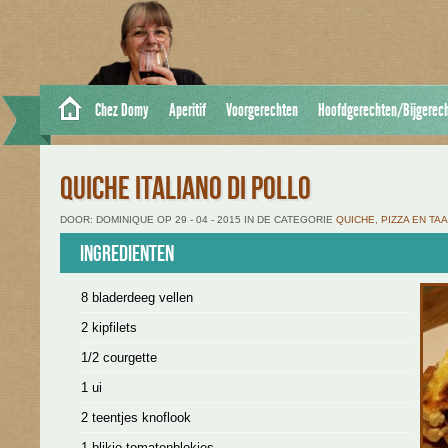
Chez Domy
Aperitif
Voorgerechten
Hoofdgerechten/Bijgerec
QUICHE ITALIANO DI POLLO
DOOR: DOMINIQUE OP 29 - 04 - 2015 IN DE CATEGORIE
QUICHE, PIZZA EN TA
Ingredienten
8 bladerdeeg vellen
2 kipfilets
1/2 courgette
1 ui
2 teentjes knoflook
1 blikje tomatenblokjes