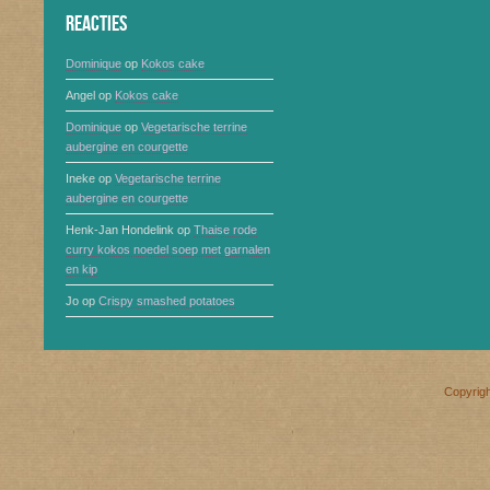
Reacties
Dominique
op
Kokos cake
Angel
op
Kokos cake
Dominique
op
Vegetarische terrine
aubergine en courgette
Ineke
op
Vegetarische terrine
aubergine en courgette
Henk-Jan Hondelink
op
Thaise rode
curry kokos noedel soep met garnalen
en kip
Jo
op
Crispy smashed potatoes
Copyrig