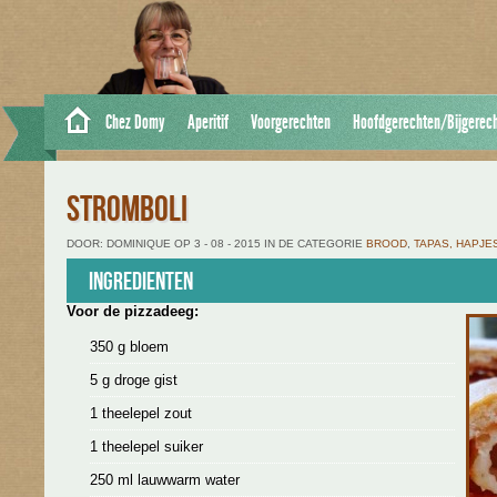
Chez Domy
Aperitif
Voorgerechten
Hoofdgerechten/Bijgerec
STROMBOLI
DOOR: DOMINIQUE OP 3 - 08 - 2015 IN DE CATEGORIE
BROOD
,
TAPAS, HAPJES
Ingredienten
Voor de pizzadeeg:
350 g bloem
5 g droge gist
1 theelepel zout
1 theelepel suiker
250 ml lauwwarm water