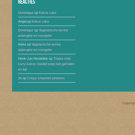
Reacties
Dominique
op
Kokos cake
Angel
op
Kokos cake
Dominique
op
Vegetarische terrine
aubergine en courgette
Ineke
op
Vegetarische terrine
aubergine en courgette
Henk-Jan Hondelink
op
Thaise rode
curry kokos noedel soep met garnalen
en kip
Jo
op
Crispy smashed potatoes
Copyrig