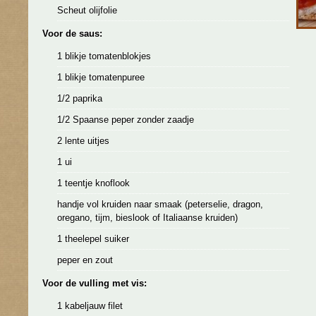
Scheut olijfolie
Voor de saus:
1 blikje tomatenblokjes
1 blikje tomatenpuree
1/2 paprika
1/2 Spaanse peper zonder zaadje
2 lente uitjes
1 ui
1 teentje knoflook
handje vol kruiden naar smaak (peterselie, dragon,
oregano, tijm, bieslook of Italiaanse kruiden)
1 theelepel suiker
peper en zout
Voor de vulling met vis:
1 kabeljauw filet