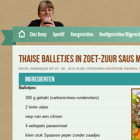
Chez Domy
Aperitif
Voorgerechten
Hoofdgerechten/Bijgerec
THAISE BALLETJES IN ZOET-ZUUR SAUS 
DOOR: DOMINIQUE OP 15 - 08 - 2015 IN DE CATEGORIE
AZIATISCHE KEUKEN
,
Ingredienten
Balletjes:
300 g gehakt (varkensvlees-rundervlees)
2 lente uitjes
rasp van een citroen
4 eetlepels paneermeel
klein stuk Spaanse peper zonder zaadjes