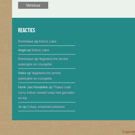
Reacties
Dominique
op
Kokos cake
Angel
op
Kokos cake
Dominique
op
Vegetarische terrine
aubergine en courgette
Ineke
op
Vegetarische terrine
aubergine en courgette
Henk-Jan Hondelink
op
Thaise rode
curry kokos noedel soep met garnalen
en kip
Jo
op
Crispy smashed potatoes
Copyrig