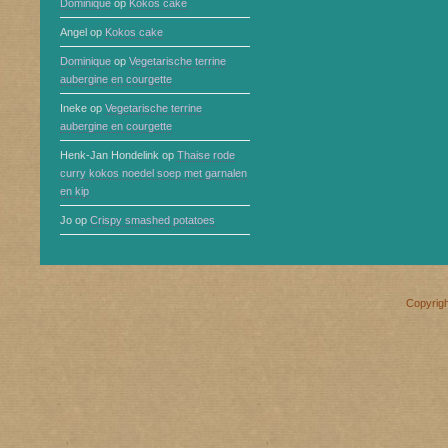
Dominique
op
Kokos cake
Angel
op
Kokos cake
Dominique
op
Vegetarische terrine
aubergine en courgette
Ineke
op
Vegetarische terrine
aubergine en courgette
Henk-Jan Hondelink
op
Thaise rode
curry kokos noedel soep met garnalen
en kip
Jo
op
Crispy smashed potatoes
Copyrig