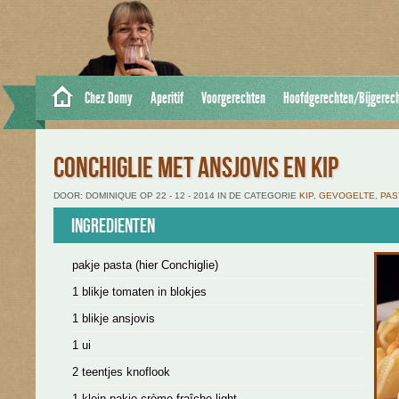
Chez Domy
Aperitif
Voorgerechten
Hoofdgerechten/Bijgerec
CONCHIGLIE MET ANSJOVIS EN KIP
DOOR: DOMINIQUE OP 22 - 12 - 2014 IN DE CATEGORIE
KIP, GEVOGELTE
,
PAS
Ingredienten
pakje pasta (hier Conchiglie)
1 blikje tomaten in blokjes
1 blikje ansjovis
1 ui
2 teentjes knoflook
1 klein pakje crème fraîche light