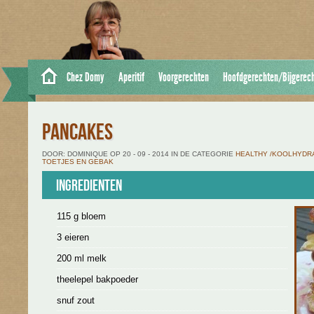
Chez Domy
Aperitif
Voorgerechten
Hoofdgerechten/Bijgerec
PANCAKES
DOOR: DOMINIQUE OP 20 - 09 - 2014 IN DE CATEGORIE
HEALTHY /KOOLHYDR
TOETJES EN GEBAK
Ingredienten
115 g bloem
3 eieren
200 ml melk
theelepel bakpoeder
snuf zout