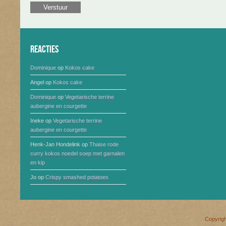
Reacties
Dominique
op
Kokos cake
Angel
op
Kokos cake
Dominique
op
Vegetarische terrine
aubergine en courgette
Ineke
op
Vegetarische terrine
aubergine en courgette
Henk-Jan Hondelink
op
Thaise rode
curry kokos noedel soep met garnalen
en kip
Jo
op
Crispy smashed potatoes
Copyrig