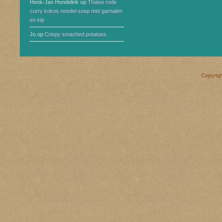
Henk-Jan Hondelink
op
Thaise rode
curry kokos noedel soep met garnalen
en kip
Jo
op
Crispy smashed potatoes
Copyrig