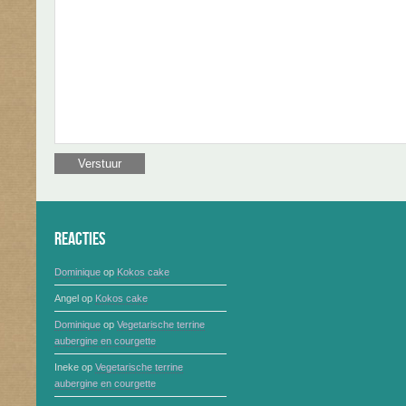
Reacties
Dominique
op
Kokos cake
Angel
op
Kokos cake
Dominique
op
Vegetarische terrine
aubergine en courgette
Ineke
op
Vegetarische terrine
aubergine en courgette