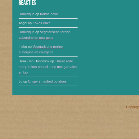
Reacties
Dominique
op
Kokos cake
Angel
op
Kokos cake
Dominique
op
Vegetarische terrine
aubergine en courgette
Ineke
op
Vegetarische terrine
aubergine en courgette
Henk-Jan Hondelink
op
Thaise rode
curry kokos noedel soep met garnalen
en kip
Jo
op
Crispy smashed potatoes
Copyrig