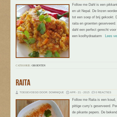
Follow me Dahl is een pikkant
en uit Nepal. De linzen worde
tot een soep of brij gekookt. 
raita en groenten geserveerd. 
dahl een perfect gerecht voor
een koolhydraatarm
Lees ver
CATEGORIE:
GROENTEN
RAITA
TOEGEVOEGD DOOR: DOMINIQUE
APR - 21 - 2015
0 REACTIES
Follow me Raita is een koud, f
pittige curry’s geserveerd. Pe
de pikante pepers. De beken