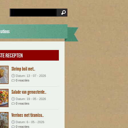
eations
te recepten
Shrimp boil met..
Datum: 13 - 07 - 2026
0 reacties
Salade van geroosterde..
Datum: 19 - 05 - 2026
0 reacties
Verrines met tiramisu..
Datum: 6 - 05 - 2026
0 reacties